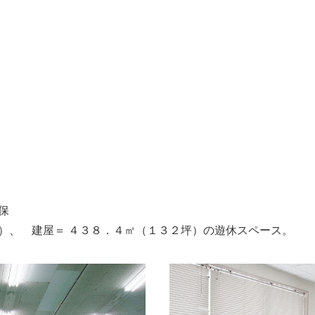
保
）、 建屋＝ ４３８．４㎡（１３２坪）の遊休スペース。