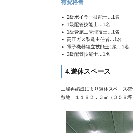
有資格者
2級ボイラー技能士…1名
1級配管技能士…1名
1級管施工管理技士…1名
高圧ガス製造主任者…1名
電子機器組立技能士1級…1名
2級配管技能士…1名
4.遊休スペース
工場再編成により遊休スペ－ス確
敷地＝１１８２．３㎡（３５８坪