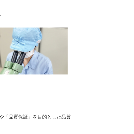
。
目的とした品質